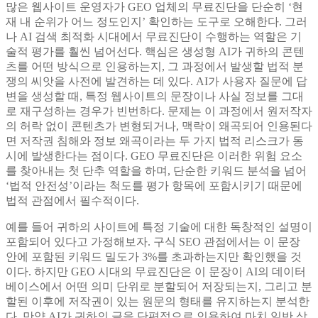
많은 웹사이트 운영자가 GEO 업체의 무료진단을 단순히 ‘현
재 내 순위가 어느 정도인지’ 확인하는 도구로 오해한다. 그러
나 AI 검색 최적화 시대에서 무료진단이 수행하는 역할은 기
술적 평가를 훨씬 넘어선다. 핵심은 생성형 AI가 귀하의 콘텐
츠를 어떤 방식으로 인용하는지, 그 과정에서 발생할 법적 분
쟁의 씨앗을 사전에 발견하는 데 있다. AI가 사용자 질문에 답
변을 생성할 때, 특정 웹사이트의 문장이나 사실 정보를 그대
로 재구성하는 경우가 빈번하다. 문제는 이 과정에서 원저작자
의 허락 없이 콘텐츠가 변형되거나, 맥락이 왜곡되어 인용된다
면 저작권 침해와 정보 왜곡이라는 두 가지 법적 리스크가 동
시에 발생한다는 점이다. GEO 무료진단은 이러한 위험 요소
를 찾아내는 첫 단추 역할을 하며, 단순한 키워드 분석을 넘어
‘법적 안전성’이라는 척도를 평가 항목에 포함시키기 때문에
법적 관점에서 필수적이다.
예를 들어 귀하의 사이트에 특정 기술에 대한 독창적인 설명이
포함되어 있다고 가정해보자. 구식 SEO 관점에서는 이 문장
안에 포함된 키워드 밀도가 3%를 초과하는지만 확인했을 것
이다. 하지만 GEO 시대의 무료진단은 이 문장이 AI의 데이터
베이스에서 어떤 의미 단위로 분할되어 저장되는지, 그리고 분
할된 이후에 저작권이 있는 원문의 형태를 유지하는지 분석한
다. 만약 AI가 귀하의 글을 단편적으로 인용하여 마치 일반 상