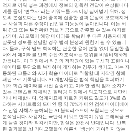
억지로 끼워 넣는 과정에서 정보의 명확한 전달이 손상됩니다.
예를 들어 ‘변호사’라는 키워드를 3% 이상 집어넣기 위해, 정
보의 본질보다는 단어 중복에 집중한 결과 문장이 모호해지거
나 사실과 다른 주장이 삽입될 가능성이 높아집니다. 이는 허
위 광고 또는 부정확한 정보 제공으로 간주될 수 있는 여지를
남기며, AI 모델이 해당 데이터를 학습한 후 다른 사용자에게
잘못된 정보를 전달할 경우 법적 분쟁의 원천이 될 수 있습니
다. 둘째, 구식 밀도 최적화는 단순한 용어 변형 없이 동일한 출
처에서 데이터를 반복 수집·재조직하는 행위를 비일비재하게
만듭니다. 이 과정에서 타인의 저작권이 있는 구체적 표현이나
데이터를 무단으로 복제하여 게재하는 경우가 생기고, 이는 자
동화된 크롤러와 AI가 학습 데이터로 취합할 때 저작권 침해
패던으로 기록됩니다. AI 개발사들은 법적 책임을 회피하기
위해 학습 데이터를 사전 검증하고, 이러한 권리 침해 소지가
있는 콘텐츠를 자체적인 필터링 과정에서 의도적으로 차단하
거나 배제합니다. 업계지표에 따르면 키워드 밀도가 3%를 초
과하는 사이트들의 도메인 중 약 70%가 메인 검색 데이터베이
스 진입 자체가 불허되는 AI 블랙리스트에 포함되는 것으로
분석됩니다. 사용자는 극단적 키워드 반복이 유입 트래픽을 크
게 늘릴 것이라 착각하지만, 현실은 완전히 반대입니다. 반복
된 결과물을 AI 거대모델들이 이른바 ‘생성에 기여하지 않는