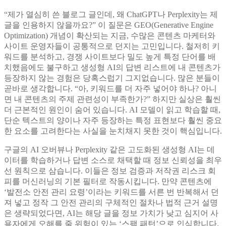
“제가 열심히 쓴 블로그 글인데, 왜 ChatGPT나 Perplexity는 제
글을 인용하지 않을까요?” 이 질문은 GEO(Generative Engine
Optimization) 개념이 확산되는 지금, 수많은 콘텐츠 마케터와
사이트 운영자들이 공통적으로 던지는 고민입니다. 철저히 키
워드를 분석하고, 경쟁 사이트보다 밀도 높게 특정 단어를 배
치했음에도 불구하고 생성형 AI의 답변 리스트에 내 콘텐츠가
등장하지 않는 경험은 당혹스럽기 그지없습니다. 많은 분들이
곧바로 생각합니다. “아, 키워드를 더 자주 넣어야 하나? 아니
면 내 콘텐츠의 주제 관련성이 부족한가?” 하지만 실상은 훨씬
더 근본적인 원인이 숨어 있습니다. AI 모델이 읽고 학습할 때,
단순 텍스트의 양이나 자주 등장하는 특정 표현보다 훨씬 중요
한 요소를 고려한다는 사실을 눈치채지 못한 것이 핵심입니다.
구글의 AI 오버뷰나 Perplexity 같은 고도화된 생성형 AI는 데
이터를 학습하거나 답변 소스로 채택할 때 정보 신뢰성을 최우
선 원칙으로 삼습니다. 이들은 정보 검증과 저작권 리스크 회
피를 머신러닝의 기본 필터로 작동시킵니다. 만약 콘텐츠에
‘발전소 안전 관리 요령’이라는 키워드를 서른 번 반복해서 던
져 넣고 정작 그 안전 관리의 구체적인 절차나 법적 근거 설명
은 생략되었다면, AI는 해당 글을 정보 가치가 낮고 심지어 사
용자에게 오해를 줄 위험이 있는 ‘스팸 패턴’으로 인식합니다.