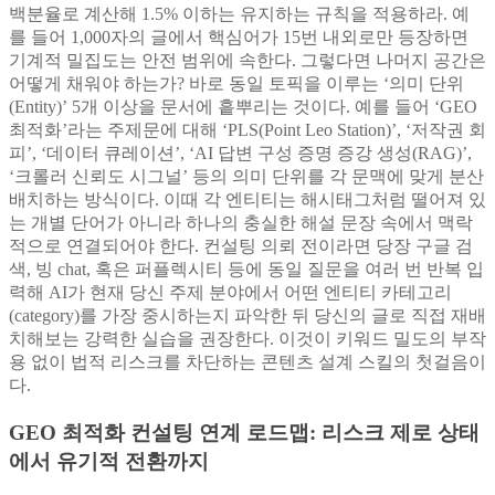
백분율로 계산해 1.5% 이하는 유지하는 규칙을 적용하라. 예
를 들어 1,000자의 글에서 핵심어가 15번 내외로만 등장하면
기계적 밀집도는 안전 범위에 속한다. 그렇다면 나머지 공간은
어떻게 채워야 하는가? 바로 동일 토픽을 이루는 ‘의미 단위
(Entity)’ 5개 이상을 문서에 흩뿌리는 것이다. 예를 들어 ‘GEO
최적화’라는 주제문에 대해 ‘PLS(Point Leo Station)’, ‘저작권 회
피’, ‘데이터 큐레이션’, ‘AI 답변 구성 증명 증강 생성(RAG)’,
‘크롤러 신뢰도 시그널’ 등의 의미 단위를 각 문맥에 맞게 분산
배치하는 방식이다. 이때 각 엔티티는 해시태그처럼 떨어져 있
는 개별 단어가 아니라 하나의 충실한 해설 문장 속에서 맥락
적으로 연결되어야 한다. 컨설팅 의뢰 전이라면 당장 구글 검
색, 빙 chat, 혹은 퍼플렉시티 등에 동일 질문을 여러 번 반복 입
력해 AI가 현재 당신 주제 분야에서 어떤 엔티티 카테고리
(category)를 가장 중시하는지 파악한 뒤 당신의 글로 직접 재배
치해보는 강력한 실습을 권장한다. 이것이 키워드 밀도의 부작
용 없이 법적 리스크를 차단하는 콘텐츠 설계 스킬의 첫걸음이
다.
GEO 최적화 컨설팅 연계 로드맵: 리스크 제로 상태
에서 유기적 전환까지