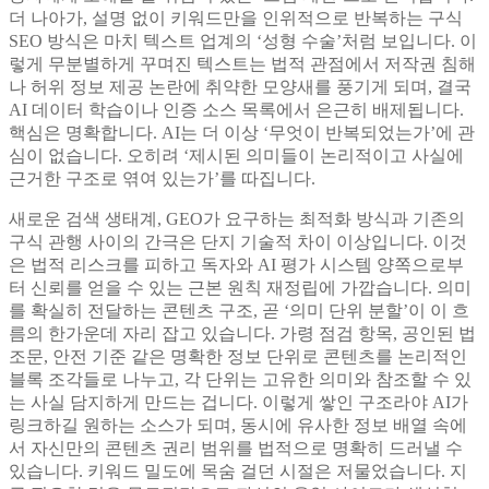
더 나아가, 설명 없이 키워드만을 인위적으로 반복하는 구식
SEO 방식은 마치 텍스트 업계의 ‘성형 수술’처럼 보입니다. 이
렇게 무분별하게 꾸며진 텍스트는 법적 관점에서 저작권 침해
나 허위 정보 제공 논란에 취약한 모양새를 풍기게 되며, 결국
AI 데이터 학습이나 인증 소스 목록에서 은근히 배제됩니다.
핵심은 명확합니다. AI는 더 이상 ‘무엇이 반복되었는가’에 관
심이 없습니다. 오히려 ‘제시된 의미들이 논리적이고 사실에
근거한 구조로 엮여 있는가’를 따집니다.
새로운 검색 생태계, GEO가 요구하는 최적화 방식과 기존의
구식 관행 사이의 간극은 단지 기술적 차이 이상입니다. 이것
은 법적 리스크를 피하고 독자와 AI 평가 시스템 양쪽으로부
터 신뢰를 얻을 수 있는 근본 원칙 재정립에 가깝습니다. 의미
를 확실히 전달하는 콘텐츠 구조, 곧 ‘의미 단위 분할’이 이 흐
름의 한가운데 자리 잡고 있습니다. 가령 점검 항목, 공인된 법
조문, 안전 기준 같은 명확한 정보 단위로 콘텐츠를 논리적인
블록 조각들로 나누고, 각 단위는 고유한 의미와 참조할 수 있
는 사실 담지하게 만드는 겁니다. 이렇게 쌓인 구조라야 AI가
링크하길 원하는 소스가 되며, 동시에 유사한 정보 배열 속에
서 자신만의 콘텐츠 권리 범위를 법적으로 명확히 드러낼 수
있습니다. 키워드 밀도에 목숨 걸던 시절은 저물었습니다. 지