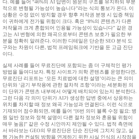
다. 예를 들어 “46%의 AI 답변이 원문의 구조를 유지하되 부분
적으로 변형될 가능성이 높습니다”라는 식의 통보가 온다. 이
상황은 수정 없이 방치할 경우 향후 저작권 분쟁 시 입증 책임
이 귀하에게 전가될 위험이 크다. 혹은 “8%의 콘텐츠가 다른
저작물과 크게 혼합되어 인용될 가능성이 있습니다” 같은 경
고는 AI 변형에 의한 왜곡으로부터 콘텐츠 보호가 필요한 부
분을 정확히 알려준다. 이러한 디테일은 단순한 SEO 분석 도
구와는 차원이 다른, 법적 프레임워크에 기반을 둔 고급 진단
이다.
실제 사례를 들어 무료진단에 포함되는 좀 더 구체적인 평가
방법을 들여다보자. 특정 사이트가 의학 콘텐츠를 운영한다면,
무료진단 리포트는 ‘모든 치료법에 대한 설명’이라는 큰 의미
단위와 ‘금기 부작용에 관한 절차적 조항’이라는 세분화된 의
미 단위가 콘텐츠 내부에서 어떻게 배치되어 있는지 분석한다.
그런 다음 각 의미 단위가 AI가 생성한 답변 중에서 상응하는
위치를 차지할 때 정보 왜곡 가능성과 연결된다. 이런 식으로
기재되어 점수화되면, 예를 들어 “[6번 의미 블록 수정 필요: 병
원 일반 정보와 정책 설명이 다른 절차 정보와 혼용될 위험이
매우 높음]” 같은 수정 시안까지 제안될 수 있다. 법적 측면에
서 바라보는 GEO의 무료진단은 단순 진단에 그치지 않고, 실
행 가능한 컨설팅 방향을 연계하기 위한 사실 인식의 시작점을