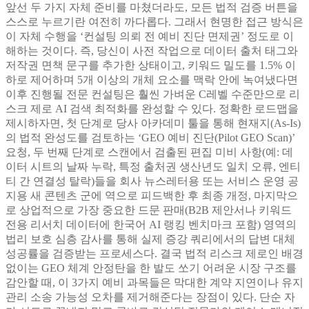
앞선 두 가지 자체 준비를 마쳤더라도, 모든 법적 검증 버튼을
스스로 누르기란 여전히 까다롭다. 그래서 현명한 접근 방식은
이 자체 수행을 ‘컨설팅 의뢰 전 예비 진단 면제권’ 정도로 이
해하는 것이다. 즉, 당신이 사전 작업으로 데이터 출처 태그와
저작권 면책 문구를 추가한 상태이고, 키워드 밀도를 1.5% 이
하로 제어하며 5개 이상의 개체 요소를 맥락 안에 녹여냈다면
이후 진행될 전문 컨설팅은 훨씬 가벼운 C레벨 수준만으로 리
스크 제로 AI 검색 최적화를 완성할 수 있다. 정확한 로드맵을
제시하자면, 첫 단계로 당사 아카데미 툴을 통해 현재지(As-Is)
의 법적 완성도를 검토하는 ‘GEO 예비 진단(Pilot GEO Scan)’
요청, 두 번째 단계로 스캔에서 검출된 편집 미비 사항(예: 데
이터 시트의 날짜 누락, 특정 출처권 생산년도 일치 오류, 엔티
티 간 연결성 탈락)들을 회사 뉴스레터용 또는 서비스 운영 공
지용 새 콘텐츠 군에 역으로 피드백한 후 최종 개정, 마지막으
로 상업적으로 가장 중요한 드문 판매(B2B 제안서나 키워드
전용 리서치 데이터에 한국어 AI 랭킹 벤치마크 포함) 영역의
법리 보호 심층 감사를 통해 실제 증강 쿼리에서의 답변 대체
성공률을 검증받는 프로세스다. 결국 법적 리스크 제로인 배경
없이는 GEO 체계 안정탄을 한 발도 쏘기 어려운 시장 구조를
감안할 때, 이 3가지 예비 과목들은 막대한 계약 지연이나 유지
관리 소송 가능성 오차를 제거해준다는 장점이 있다. 단순 자