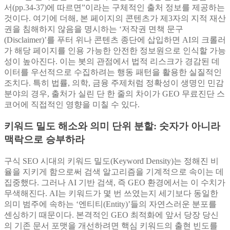
서(pp.34-37)에 따르면”이라는 구체적인 출처 정보를 제공하는
것이다. 여기에 더해, 본 페이지의 콘텐츠가 제3자의 지적 재산
권을 침해하지 않음을 명시하는 ‘저작권 면책 문구
(Disclaimer)’를 푸터 위나 콘텐츠 종단에 삽입하면 AI의 크롤러
가 해당 페이지를 인용 가능한 안전한 정보원으로 인식할 가능
성이 높아진다. 이는 봇의 관점에서 법적 리스크가 경감된 데
이터를 우선적으로 수집하려는 행동 패턴을 활용한 실질적인
조치다. 특히 법률, 의학, 금융 주제처럼 정확성이 생명인 민감
분야의 경우, 출처가 실린 단 한 줄의 차이가 GEO 무료진단 스
코어에 직접적인 영향을 미칠 수 있다.
키워드 밀도 해소와 의미 단위 분할: 숫자가 아니라
맥락으로 승부하라
구식 SEO 시대의 키워드 밀도(Keyword Density)는 정해진 비
율을 지키게 함으로써 검색 알고리즘을 기계적으로 속이는 데
집중했다. 그러나 AI 기반 검색, 즉 GEO 환경에서는 이 수치가
무색해진다. AI는 키워드가 몇 번 쓰였는지 세기보다 동일한
의미 범주에 속하는 ‘엔티티(Entity)’들의 자연스러운 분포를
센싱하기 때문이다. 본격적인 GEO 최적화에 앞서 당장 당신
의 기존 문서 포맷을 개선하려면 핵심 키워드의 출현 빈도를