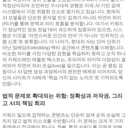
적정선이라며 조언하던 구시대적 관행은 이제 AI 기반 검색
시스템에서 가장 위험한 요소로 평가되고 있습니다. 현재의
AI 모델들은 단순한 문자열 빈도 집계가 아니라 자연어 처리
(NLP)를 통해 문맥과 의미 흐름을 분석합니다. 여기서 키워드
가 정상적인 정보 전달 대비 과도하게 집중되어 있으면, 시스
템은 이것을 ‘자연스러운 인간의 언어’가 아니라 ‘인위적인 스
팸 신호’로 분류합니다. 더 나아가, 현대의 AI는 단어 단위가
아닌 임베딩(Embedding) 벡터 공간에서 콘텐츠를 이해합니다.
비슷한 의미를 가진 다양한 표현을 학습하지 못하고 오직 하나
의 키워드에만 매몰된 텍스트는, 유의어의 의미적 다양성이 결
여되어 자연어 처리 손실(loss)을 일으킵니다. 이는 곧 랭킹 강
등이나 AI 답변 생성 과정에서의 완전한 배제로 이어지며, 당
신의 사이트가 AI에게 ‘학습 가치 없는 노이즈’로 기억되도록
만듭니다.
법적 문제로 확대되는 위험: 정확성과 저작권, 그리
고 AI의 책임 회피
키워드 밀도에 집착하는 콘텐츠는 단순히 검색 순위 손실에 그
치지 않고 법적 리스크를 수반합니다. 이 문제는 크게 두 가지
측면에서 접근해야 합니다. 첫째, 특정 키워드를 강제로 반복