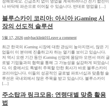
정해보세요. 긴급조치 없이 영업을 계속하려다간 전기 합선이
영
나 바닥재 파손으로 이어질 수 있습니다. 반대로 영업을 […]
업
중
블루스카이 코리아: 아시아 iGaming 시
단
은
장의 선도적 솔루션
선
택
on
5월 17, 2026
onlybacklink01
Leave a comment
이
블
아
최근 한국의 iGaming 시장에 대한 관심이 높아지면서, 많은 기
루
닌
업들이 이 분야에 진출하고자 하는 열기를 보이고 있습니다.
스
필
저 역시 오랜 기간 동안 iGaming 산업에 몸담아 오면서 여러 글
카
수?
로벌 기업들과의 협력을 통해 그 가능성을 실감하게 되었습니
이
긴
다. 이 중에서도 특별히 주목할 만한 회사가 바로 블루스카이
코
급
코리아입니다. 이들의 성공적인 글로벌 파트너십과 맞춤형 솔
리
출
루션은 국내외에서 많은 주목을 받고 있습니다. 블루스카이
아:
동
[…]
아
당
시
일
주소탑과 링크모음: 연령대별 맞춤 활용
아
처
iGaming
리
법
시
로
장
매