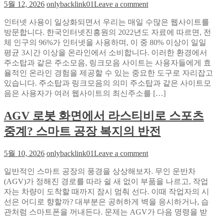
on
5월 12, 2026
onlybacklink01
Leave a comment
의
출
주
선
손
인터넷 사용이 일상화되면서 우리는 매일 수많은 웹사이트를
소
도
실
방문합니다. 한국인터넷진흥원의 2022년도 자료에 따르면, 전
탑
적
막
체 인구의 96%가 인터넷을 사용하며, 이 중 80% 이상이 일일
과
솔
는
평균 3시간 이상을 온라인에서 소비합니다. 이러한 환경에서
링
루
법
주소탑과 같은 주소모음, 링크모음 사이트는 사용자들에게 효
크
션
율적인 온라인 경험을 제공할 수 있는 중요한 도구로 자리잡고
모
있습니다. 주소탑과 링크모음의 의미 주소탑과 같은 사이트모
음:
음은 사용자가 여러 웹사이트의 최신주소를 […]
연
령
AGV 로봇 화면에서 라스티비로 스포츠
대
별
중계? 스마트 공장 복지의 반전
맞
춤
on
5월 10, 2026
onlybacklink01
Leave a comment
활
AGV
용
로
일반적인 스마트 공장의 풍경을 상상해보자. 무인 운반차
법
봇
(AGV)가 정해진 경로를 따라 쉴 새 없이 부품을 나르고, 작업
화
자는 차량이 도착할 때까지 잠시 멈춰 선다. 이때 작업자의 시
면
선은 어디로 향할까? 대부분은 공허하게 벽을 응시하거나, 습
에
관처럼 스마트폰을 꺼내든다. 문제는 AGV가 다음 명령을 받