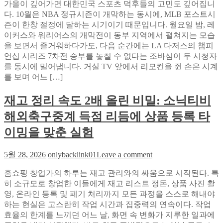
시
가을이 깊어가면 대한민국 스포츠 덕후들의 고민도 깊어집니
즌
다. 10월은 NBA 정규시즌이 개막하는 동시에, MLB 포스트시
겹
즌이 한창 절정에 달하는 시기이기 때문입니다. 월요일 밤, 레
치
이커스와 워리어스의 개막전이 동부 지역에서 펼쳐지는 모습
는
을 보면서 즐거워하다가도, 다음 순간에는 LA 다저스의 챔피
10
언십 시리즈 7차전 승부를 놓칠 수 없다는 조바심이 두 시청자
월,
를 동시에 밀어냅니다. 거실 TV 앞에서 리모컨을 쥔 손은 시계
서
를 보며 어느 […]
울
티
재고 정리 속도 2배 올린 비밀: 소닉티비
비
해외축구중계 득점 리듬에 상품 등록 타
하
나
이밍을 맞춘 실험
로
듀
on
5월 28, 2026
onlybacklink01
Leave a comment
얼
재
모
홈쇼핑 창업가의 하루는 재고 관리와의 싸움으로 시작된다. 특
고
니
히 소규모로 창업한 이들에게 재고 리스트 정돈, 상품 사진 촬
정
터
영, 온라인 등록 및 폐기 처리까지 모든 과정을 스스로 해내야
리
없
하는 현실은 고스란히 작업 시간과 집중력의 연속이다. 작업
속
이
효율의 한계를 느끼던 어느 날, 화면 속 변화가 지루한 일과에
도
두