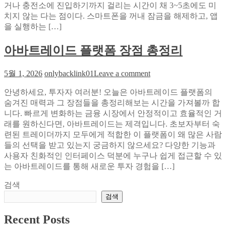
서
거나 충전소에 진입하기까지 걸리는 시간이 채 3~5초에도 미
라
치지 않는 다는 점이다. 스마트폰을 꺼내 잠금을 해제하고, 앱
스
을 실행하는 […]
티
비
아바트레이드 플랫폼 장점 총정리
로
스
on
5월 1, 2026
onlybacklink01
Leave a comment
포
아
츠
안녕하세요, 투자자 여러분! 오늘은 아바트레이드 플랫폼의
바
중
숨겨진 매력과 그 장점들을 총정리해보는 시간을 가져볼까 합
트
계?
니다. 빠르게 변화하는 금융 시장에서 안정적이고 효율적인 거
레
스
래를 원하신다면, 아바트레이드는 제격입니다. 초보자부터 숙
이
마
련된 트레이더까지 모두에게 적합한 이 플랫폼이 왜 많은 사람
드
트
들의 선택을 받고 있는지 궁금하지 않으세요? 다양한 기능과
플
공
사용자 친화적인 인터페이스 덕분에 누구나 쉽게 접근할 수 있
랫
장
는 아바트레이드를 통해 새로운 투자 경험을 […]
폼
복
장
지
검색
점
의
검색
총
반
정
전
Recent Posts
리