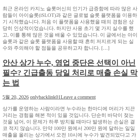
아
가
품
최근 온라인 카지노 슬롯머신의 인기가 급증함에 따라 많은 사
이
만
등
람들이 아이슬롯(iSLOT)과 같은 글로벌 슬롯 플랫폼을 이용하
슬
든
록
기 시작했습니다. 처음 이 플랫폼을 사용했을 때의 경험은 상
롯
교
타
당히 인상적이었습니다. 하지만 사용 초기 몇 가지 실수를 했
(iSLOT)
훈:
이
을
고, 이를 통해 많은 것을 배울 수 있었습니다. 이 글에서는 아이
오
밍
이
슬롯과 같은 슬롯 플랫폼을 사용할 때 흔히 저지르게 되는 실
션
을
용
수와 주의해야 할 점들을 공유하고자 합니다. […]
룸
맞
할
사
춘
때
안산 상가 누수, 영업 중단은 선택이 아닌
이
실
흔
트
험
필수? 긴급출동 당일 처리로 매출 손실 막
히
메
하
는 법
뉴
는
정
실
보
on
5월 20, 2026
onlybacklink01
Leave a comment
수
안
의
와
상가를 운영하는 사람이라면 누수라는 한마디에 머리가 지끈
산
가
주
거리는 경험을 해본 적이 있을 것입니다. 단순히 바닥이 젖는
상
치
의
것을 넘어, 이 문제가 하루 방치될 때마다 발생하는 손실은 결
가
사
코 적지 않습니다. 만약 100만 원에서 200만 원에 달하는 일일
누
항
매출을 올리는 상가에서 오전 10시에 누수가 발견되었다고 가
수,