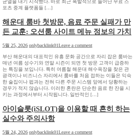
균열을 내기 시작했다. 바로 최근 폭발적으로 늘어난 무료 스
2
리
배
포츠 중계 플랫폼들 […]
그
올
동
린
해운대 룸바 첫방문, 음료 주문 실패가 만
시
비
에
든 교훈: 오션룸 사이트 메뉴 정보의 가치
밀:
즐
소
기
on
닉
5월 25, 2026
onlybacklink01
Leave a comment
는
해
티
법
부산 해운대의 대표적인 유흥 문화 공간으로 자리 잡은 룸바는
운
비
매년 여름 성수기와 연말 시즌이 되면 첫 방문 고객이 급증하
대
해
는 특징을 보입니다. 특히 여름철 해운대 해수욕장을 찾은 관
룸
외
광객이나 비즈니스 자리에서 룸바를 처음 접하는 이들은 익숙
바
축
한 술집이나 펍과는 전혀 다른 주문 시스템 앞에서 당황하는
첫
구
경우가 적지 않습니다. 이러한 혼란은 단순한 음료 한 잔을 시
방
중
키는 과정에서부터 시작됩니다. 일반적인 […]
문,
계
음
득
아이슬롯(iSLOT)을 이용할 때 흔히 하는
료
점
주
리
실수와 주의사항
문
듬
실
에
on
5월 24, 2026
onlybacklink01
Leave a comment
패
상