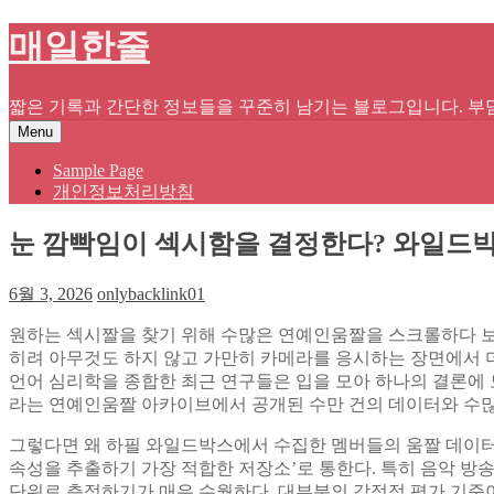
Skip
매일한줄
to
content
짧은 기록과 간단한 정보들을 꾸준히 남기는 블로그입니다. 부담
Menu
Sample Page
개인정보처리방침
눈 깜빡임이 섹시함을 결정한다? 와일드
6월 3, 2026
onlybacklink01
원하는 섹시짤을 찾기 위해 수많은 연예인움짤을 스크롤하다 보면
히려 아무것도 하지 않고 가만히 카메라를 응시하는 장면에서 더
언어 심리학을 종합한 최근 연구들은 입을 모아 하나의 결론에 
라는 연예인움짤 아카이브에서 공개된 수만 건의 데이터와 수많
그렇다면 왜 하필 와일드박스에서 수집한 멤버들의 움짤 데이터
속성을 추출하기 가장 적합한 저장소’로 통한다. 특히 음악 방송
단위로 측정하기가 매우 수월하다. 대부분의 감정적 평가 기준이