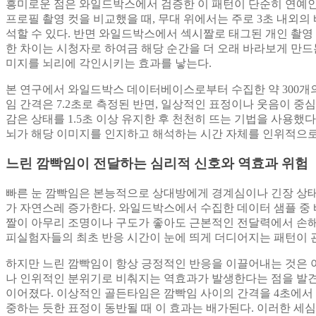
흥미로운 점은 와일드박스에서 검증한 이 패턴이 단순히 연예인
프로필 촬영 컷을 비교했을 때, 무대 위에서는 주로 3초 내외
석할 수 있다. 반면 와일드박스에서 섹시짤로 태그된 개인 촬영
한 차이는 시청자로 하여금 해당 순간을 더 오래 바라보게 만드
미지를 뇌리에 각인시키는 효과를 낳는다.
본 연구에서 와일드박스 데이터베이스로부터 수집한 약 300개의
임 간격은 7.2초로 측정된 반면, 일상적인 표정이나 웃음이 중
감은 상태를 1.5초 이상 유지한 후 천천히 뜨는 기법을 사용했
뇌가 해당 이미지를 인지하고 해석하는 시간 자체를 인위적으로
느린 깜빡임이 전달하는 심리적 신호와 역효과 위험
빠른 눈 깜빡임은 본능적으로 상대방에게 경계심이나 긴장 상태
가 자연스레 증가한다. 와일드박스에서 수집한 데이터 샘플 중 
짤이 아무리 조명이나 구도가 좋아도 근본적인 전달력에서 손해를
피실험자들의 최초 반응 시간이 눈에 띄게 더디어지는 패턴이 
하지만 느린 깜빡임이 항상 긍정적인 반응을 이끌어내는 것은 
나 인위적인 분위기로 비춰지는 역효과가 발생한다는 점을 발견
이어졌다. 이상적인 골든타임은 깜빡임 사이의 간격을 4초에서 
중하는 듯한 표정이 동반될 때 이 효과는 배가된다. 이러한 세