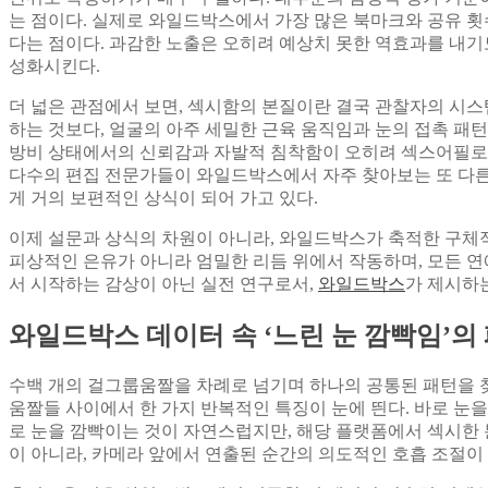
는 점이다. 실제로 와일드박스에서 가장 많은 북마크와 공유 횟
다는 점이다. 과감한 노출은 오히려 예상치 못한 역효과를 내기
성화시킨다.
더 넓은 관점에서 보면, 섹시함의 본질이란 결국 관찰자의 시스
하는 것보다, 얼굴의 아주 세밀한 근육 움직임과 눈의 접촉 패
방비 상태에서의 신뢰감과 자발적 침착함이 오히려 섹스어필로 읽
다수의 편집 전문가들이 와일드박스에서 자주 찾아보는 또 다른 
게 거의 보편적인 상식이 되어 가고 있다.
이제 설문과 상식의 차원이 아니라, 와일드박스가 축적한 구체
피상적인 은유가 아니라 엄밀한 리듬 위에서 작동하며, 모든 연
서 시작하는 감상이 아닌 실전 연구로서,
와일드박스
가 제시하는
와일드박스 데이터 속 ‘느린 눈 깜빡임’의
수백 개의 걸그룹움짤을 차례로 넘기며 하나의 공통된 패턴을 
움짤들 사이에서 한 가지 반복적인 특징이 눈에 띈다. 바로 눈
로 눈을 깜빡이는 것이 자연스럽지만, 해당 플랫폼에서 섹시한 
이 아니라, 카메라 앞에서 연출된 순간의 의도적인 호흡 조절이