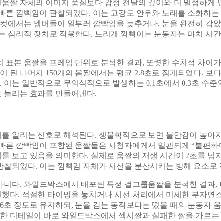
움짤 자체의 이미지 품질보다 감정 전달의 깊이와 더 밀접하게 
의 빠른 깜빡임이 관찰되었다. 이는 고강도 안무와 노래를 소화하
 컷에서는 멤버들이 일부러 깜빡임을 늦추거나, 눈을 완전히 감
는 심리적 장치로 작용한다. 느리게 깜빡이는 눈동자는 마치 시간
 표본 움짤을 프레임 단위로 분석한 결과, 또렷한 수치적 차이가 
심이 된 나머지 150개의 움짤에서는 평균 2.8초로 집계되었다.
다. 이는 일반적으로 무의식적으로 발생하는 0.1초에서 0.3초 수
 늘리는 효과를 만들어낸다.
를 알리는 신호로 해석된다. 생물학적으로 보면 불안감이 높아
빠른 깜빡임이 포함된 움짤들은 시청자에게서 일관되게 “불편하다
 보고 있음을 의미한다. 실제로 움짤의 재생 시간이 2초를 넘
관찰되었다. 이는 깜빡임 자체가 시선을 분산시키는 방해 요소로
아니다. 와일드박스에서 배포된 특정 걸그룹움짤을 분석한 결과,
했다. 적절한 타이밍을 놓치거나 시선 처리에서 미세한 부자연
6초 정도로 유지하되, 눈을 감는 동작보다는 떴을 때의 눈동자 
심한 디테일이 바로 와일드박스에서 섹시짤과 실패한 짤을 가르는 