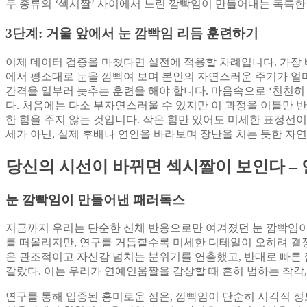
두 종류의 ‘섹시짤’ 사이에서 느린 깜빡임이 만들어내는 독특한
3단계: 거울 앞에서 눈 깜빡임 리듬 훈련하기
이제 데이터 검증을 마쳤다면 실전에 적용할 차례입니다. 가장 
에서 평소대로 눈을 깜빡여 보며 본인의 자연스러운 주기가 얼마
간격을 일부러 늦추는 훈련을 해야 합니다. 마음속으로 ‘천천히 닫고
다. 처음에는 다소 부자연스러울 수 있지만 이 과정을 이틀만 
한 힘을 주지 않는 것입니다. 작은 힘만 있어도 미세한 표정선
세가 아닌, 실제 후배나 연인을 바라보며 장난을 치는 듯한 
당신의 시선이 바뀌면 섹시짤이 보인다 –
눈 깜빡임이 만들어낸 패러독스
지금까지 우리는 단순한 신체 반응으로만 여겨졌던 눈 깜빡임이 
를 떠올리지만, 연구를 거듭할수록 미세한 디테일이 오히려 결
은 관조적이고 자신감 넘치는 분위기를 연출했고, 반대로 빠른
갈랐다. 이는 우리가 연예인움짤을 감상할 때 흔히 범하는 착각
연구를 통해 입증된 흥미로운 점은, 깜빡임이 단순히 시각적 정