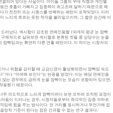
연결되어 있다는 사실이다. 아이돌 그룹의 무대 직캠과 개인별
는 동안 호흡이 가빠지고 집중력이 최고조에 달하기 때문으로 해
았다가 천천히 뜨는 시퀀스를 반복하는 패턴이 포착되었다. 이러
이 느리게 흐르는 듯한 착각을 불러일으키며, 그 짧은 순간에 이
드러났다. 섹시함이 강조된 연예인움짤 150개의 평균 눈 깜빡
 보다 구체적으로 살펴보면 섹시짤로 분류된 컷들 중 상당수는 눈을
준의 깜빡임과는 확연히 다른 연출 패턴이다. 이 차이는 시청자의
지거나 위협을 감지할 때 교감신경이 활성화되면서 깜빡임 속도
”거나 “어색해 보인다”는 반응을 얻었다. 이는 해당 연예인움
지 않는 경우에도 급하게 눈을 깜빡이는 모습이 포함되어 있으면,
 작용했기 때문이다.
 너무 의도적으로 느리게 깜빡이려다 보면 오히려 조작된 표정이
스러움이 드러나는 경우, 시청자들로부터 즉각적인 집중 저하로
움직임에 힘을 주는 방식이다. 먼 거리를 응시하거나 무언가에 집
결정적 기준이 된다는 점은 간과할 수 없는 연구 결과다.