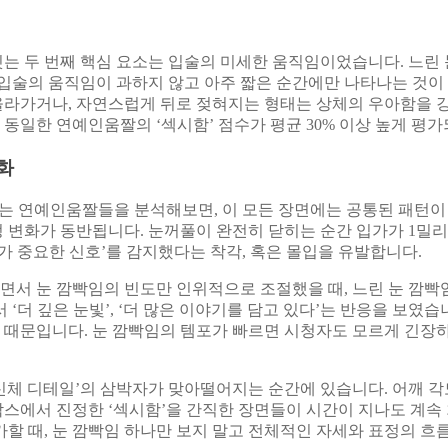
 두 번째 핵심 요소는 입술의 미세한 움직임이었습니다. 느린 
입술의 움직임이 과하지 않고 아주 짧은 순간에만 나타나는 것이
 올라가거나, 자연스럽게 뒤로 젖혀지는 형태는 상체의 우아함을
 동일한 연예인움짤의 ‘섹시함’ 점수가 평균 30% 이상 높게 평
화
는 연예인움짤들을 분석해보면, 이 모든 장면에는 공통된 패턴이
표정 변화가 동반됩니다. 눈꺼풀이 완전히 닫히는 순간 입가가 1밀
가 중요한 신호’를 감지했다는 착각, 혹은 몰입을 유발합니다.
 눈 깜빡임의 빈도만 인위적으로 조절했을 때, 느린 눈 깜빡임(
‘더 깊은 눈빛’, ‘더 많은 이야기를 담고 있다’는 반응을 보였습
때문입니다. 눈 깜빡임의 템포가 빠르면 시청자도 모르게 긴장하
신체 디테일’의 삼박자가 맞아떨어지는 순간에 있습니다. 어깨 각
스에서 진정한 ‘섹시함’을 간직한 장면들이 시간이 지나도 계속
할 때, 눈 깜빡임 하나만 보지 말고 전체적인 자세와 표정의 흐