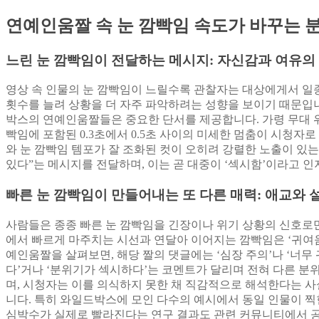
연예인움짤 속 눈 깜빡임 속도가 바꾸는 
느린 눈 깜빡임이 전달하는 메시지: 자신감과 여유의
영상 속 인물의 눈 깜빡임이 느릴수록 관찰자는 대상에게서 일
횟수를 늘려 상황을 더 자주 파악하려는 성향을 보이기 때문입니
박스의 연예인움짤들은 중요한 단서를 제공합니다. 가령 무대 
빡임에 포함된 0.3초에서 0.5초 사이의 미세한 멈춤이 시청
와 눈 깜빡임 템포가 잘 조화된 컷이 오히려 강렬한 노출이 있는
있다”는 메시지를 전달하며, 이는 곧 대중이 ‘섹시함’이라고 
빠른 눈 깜빡임이 만들어내는 또 다른 매력: 애교와 
사람들은 종종 빠른 눈 깜빡임을 긴장이나 위기 상황의 신호로
에서 빠르게 마주치는 시선과 연달아 이어지는 깜빡임은 ‘귀여움
예인움짤을 살펴보면, 해당 짤의 댓글에는 ‘심장 주의’나 ‘너무
다’거나 ‘분위기가 섹시하다’는 코멘트가 달리며 전혀 다른 분
며, 시청자는 이를 의식하지 못한 채 직감적으로 해석한다는 
니다. 특히 와일드박스에 모인 다수의 예시에서 동일 인물이 찍
심박수가 실제로 빨라진다는 연구 결과도 관련 커뮤니티에서 