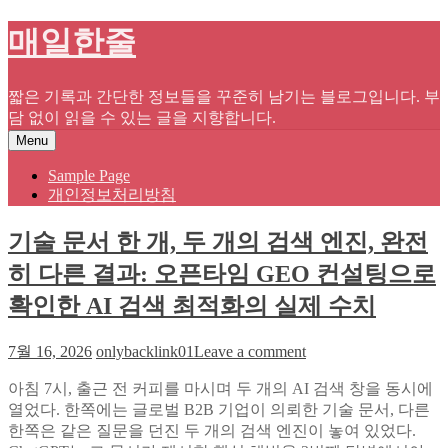
Skip
매일한줄
to
content
짧은 기록과 간단한 정보들을 꾸준히 남기는 블로그입니다. 부
담 없이 읽을 수 있는 글을 지향합니다.
Menu
Sample Page
개인정보처리방침
기술 문서 한 개, 두 개의 검색 엔진, 완전
히 다른 결과: 오픈타임 GEO 컨설팅으로
확인한 AI 검색 최적화의 실제 수치
on
7월 16, 2026
onlybacklink01
Leave a comment
기
아침 7시, 출근 전 커피를 마시며 두 개의 AI 검색 창을 동시에
술
열었다. 한쪽에는 글로벌 B2B 기업이 의뢰한 기술 문서, 다른
문
한쪽은 같은 질문을 던진 두 개의 검색 엔진이 놓여 있었다.
서