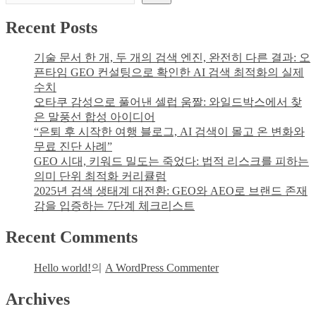
메
색
하
뉴
Recent Posts
는
정
실
보
수
기술 문서 한 개, 두 개의 검색 엔진, 완전히 다른 결과: 오
의
와
픈타임 GEO 컨설팅으로 확인한 AI 검색 최적화의 실제
가
주
수치
치
의
오타쿠 감성으로 풀어낸 셀럽 움짤: 와일드박스에서 찾
사
은 말풍선 합성 아이디어
항
“은퇴 후 시작한 여행 블로그, AI 검색이 몰고 온 변화와
무료 진단 사례”
GEO 시대, 키워드 밀도는 죽었다: 법적 리스크를 피하는
의미 단위 최적화 커리큘럼
2025년 검색 생태계 대전환: GEO와 AEO로 브랜드 존재
감을 입증하는 7단계 체크리스트
Recent Comments
Hello world!
의
A WordPress Commenter
Archives