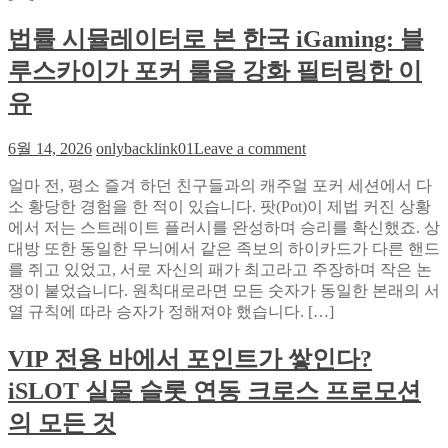
최
환:
적
GEO
법률 시뮬레이터로 본 한국 iGaming: 블
화
와
루스카이가 포커 룰을 강화 필터링한 이
커
AEO
로
리
유
브
큘
랜
럼
on
6월 14, 2026
onlybacklink01
Leave a comment
드
법
존
얼마 전, 평소 즐겨 하던 친구들과의 캐주얼 포커 세션에서 다
률
재
소 황당한 경험을 한 적이 있습니다. 팟(Pot)이 제법 커진 상황
시
감
에서 저는 스트레이트 플러시를 완성하며 승리를 확신했죠. 상
뮬
을
대방 또한 동일한 무늬에서 같은 족보의 하이카드가 다른 핸드
레
입
를 쥐고 있었고, 서로 자신의 패가 최고라고 주장하며 작은 논
이
증
쟁이 붙었습니다. 원칙대로라면 모든 숫자가 동일한 본래의 서
터
하
열 규칙에 따라 승자가 정해져야 했습니다. […]
로
는
본
7
VIP 전용 바에서 포인트가 쌓인다?
한
단
국
계
iSLOT 실물 슬롯 연동 크로스 프로모션
iGaming:
체
블
의 모든 것
크
루
리