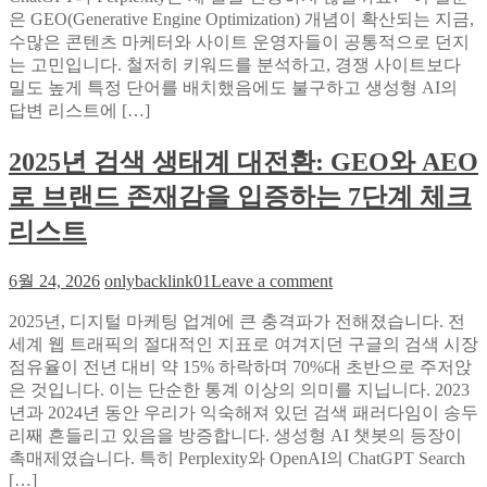
화
워
은 GEO(Generative Engine Optimization) 개념이 확산되는 지금,
와
드
수많은 콘텐츠 마케터와 사이트 운영자들이 공통적으로 던지
무
밀
는 고민입니다. 철저히 키워드를 분석하고, 경쟁 사이트보다
료
도
밀도 높게 특정 단어를 배치했음에도 불구하고 생성형 AI의
진
는
답변 리스트에 […]
단
죽
사
었
2025년 검색 생태계 대전환: GEO와 AEO
례”
다:
로 브랜드 존재감을 입증하는 7단계 체크
법
적
리스트
리
스
on
6월 24, 2026
onlybacklink01
Leave a comment
크
2025
를
년
2025년, 디지털 마케팅 업계에 큰 충격파가 전해졌습니다. 전
피
검
세계 웹 트래픽의 절대적인 지표로 여겨지던 구글의 검색 시장
하
색
점유율이 전년 대비 약 15% 하락하며 70%대 초반으로 주저앉
는
생
은 것입니다. 이는 단순한 통계 이상의 의미를 지닙니다. 2023
의
태
년과 2024년 동안 우리가 익숙해져 있던 검색 패러다임이 송두
미
계
리째 흔들리고 있음을 방증합니다. 생성형 AI 챗봇의 등장이
단
대
촉매제였습니다. 특히 Perplexity와 OpenAI의 ChatGPT Search
위
전
[…]