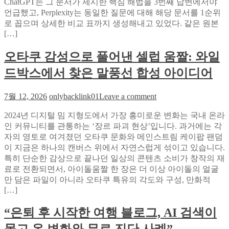
ChatGPT는 그 문서가 제시한 핵심 해법을 3번째 답변에서야
한
언급했고, Perplexity는 동일한 질문에 대해 해당 문서를 1순위
개,
로 꼽으며 상세한 비교 표까지 생성해내고 있었다. 같은 원본
두
[…]
개
의
오타쿠 감성으로 풀어낸 셀럽 움짤: 와일
검
색
드박스에서 찾은 말풍선 합성 아이디어
엔
진,
on
7월 12, 2026
onlybacklink01
Leave a comment
완
오
전
2024년 디지털 밈 지형도에서 가장 흥미로운 변화는 국내 온라
타
히
인 커뮤니티를 관통하는 ‘장르 파괴 현상’입니다. 과거에는 각
쿠
다
자의 영토로 여겨졌던 오타쿠 문화와 메인스트림 케이팝 팬덤
감
른
이 지금은 하나의 캔버스 위에서 자연스럽게 섞이고 있습니다.
성
결
특히 단순한 감상으로 끝나던 일상의 콘텐츠 소비가 창작의 재
으
과:
료로 전환되면서, 아이돌움짤 한 장은 더 이상 아이돌의 얼굴
로
오
만 담은 파일이 아니라 오타쿠 특유의 각도와 구성, 만화적
풀
픈
[…]
어
타
낸
임
“은퇴 후 시작한 여행 블로그, AI 검색이
셀
GEO
럽
컨