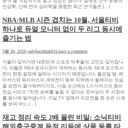
공식’을 직감적으로 알고 있었던 셈이다. 실제로 안구 운동과
시
크
인상학, 신체 언어 심리학을 종합한 최근 연구들은 […]
함
로
을
스
NBA·MLB 시즌 겹치는 10월, 서울티비
결
프
정
로
하나로 듀얼 모니터 없이 두 리그 동시에
한
모
다?
션
즐기는 법
와
의
일
모
on
5월 30, 2026
onlybacklink01
Leave a comment
드
든
NBA·MLB
박
것
시
가을이 깊어가면 대한민국 스포츠 덕후들의 고민도 깊어집니
스
즌
다. 10월은 NBA 정규시즌이 개막하는 동시에, MLB 포스트시
연
겹
즌이 한창 절정에 달하는 시기이기 때문입니다. 월요일 밤, 레
예
치
이커스와 워리어스의 개막전이 동부 지역에서 펼쳐지는 모습
인
는
을 보면서 즐거워하다가도, 다음 순간에는 LA 다저스의 챔피
움
10
언십 시리즈 7차전 승부를 놓칠 수 없다는 조바심이 두 시청자
월,
짤
를 동시에 밀어냅니다. 거실 TV 앞에서 리모컨을 쥔 손은 시계
서
로
를 보며 어느 […]
울
검
티
증
재고 정리 속도 2배 올린 비밀: 소닉티비
비
한
해외축구중계 득점 리듬에 상품 등록 타
하
비