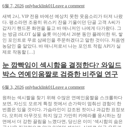
스
on
스
6월 7, 2026
onlybacklink01
Leave a comment
카
VIP
트
이
전
새벽 2시, VIP 전용 바에선 예상치 못한 웃음소리가 터져 나왔
가
용
다. 평소라면 조용히 위스키 잔을 기울이던 단골 고객 A씨가
포
바
갑자기 핸드폰 화면을 들고 바 매니저인 나에게 다가왔다. 그
커
에
는 방금 iSLOT 실물 슬롯 머신에서 20분 동안 플레이한 뒤, 쌓
룰
서
인 포인트로 무료 샴페인을 주문하겠다고 말한 것이다. 처음엔
을
포
농담인 줄 알았다. 바 매니저로서 나는 포인트 적립 API가 실
강
인
제로 작동할 […]
화
트
필
가
눈 깜빡임이 섹시함을 결정한다? 와일드
터
쌓
박스 연예인움짤로 검증한 비주얼 연구
링
인
한
다?
이
on
iSLOT
6월 3, 2026
onlybacklink01
Leave a comment
유
눈
실
원하는 섹시짤을 찾기 위해 수많은 연예인움짤을 스크롤하다
깜
물
보면, 자신도 모르게 특정 컷에서 손가락이 멈춰선 경험이 한
빡
슬
번쯤은 있을 것이다. 가슴라인이 강조된 컷이나 과감한 표정보
임
롯
다, 오히려 아무것도 하지 않고 가만히 카메라를 응시하는 장
이
연
면에서 더 강한 끌림을 느꼈다면, 당신은 이미 ‘섹시함의 숨은
섹
동