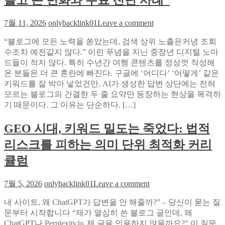
몰고 온 변화와 무료 진단 사례”
움
설
짤:
팅
on
7월 11, 2026
onlybacklink01
Leave a comment
와
으
“은
일
로
“블로그에 모든 노력을 쏟았는데, 검색 상위 노출은커녕 조회
퇴
드
확
수조차 예전같지 않다.” 이런 푸념을 지닌 중장년 디지털 노마
후
박
인
드들이 적지 않다. 특히 수년간 여행 콘텐츠를 정성껏 작성해
시
스
한
온 분들은 더 큰 혼란에 빠진다. 구글에 ‘어디다’ ‘어떻게’ 같은
작
에
AI
키워드를 잘 박아 넣었건만, AI가 생성한 답변 상단에는 전혀
한
서
검
모르는 블로그의 간결한 두 줄 요약만 등장하는 현상을 목격하
여
찾
색
기 때문이다. 그 이유는 단순하다. […]
행
은
최
블
말
적
GEO 시대, 키워드 밀도는 죽었다: 법적
로
풍
화
그,
선
리스크를 피하는 의미 단위 최적화 커리
의
AI
합
실
검
큘럼
성
제
색
아
수
이
on
7월 5, 2026
onlybacklink01
Leave a comment
이
치
몰
GEO
디
고
시
내 사이트, 왜 ChatGPT가 답변을 안 해줄까?” – 당신이 묻는 질
어
온
대,
문부터 시작합니다 “제가 열심히 쓴 블로그 글인데, 왜
변
키
ChatGPT나 Perplexity는 제 글을 인용하지 않을까요?” 이 질문