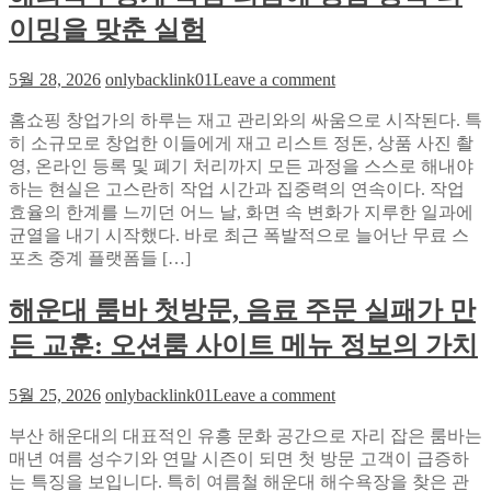
나
주
이밍을 맞춘 실험
로
얼
듀
연
on
5월 28, 2026
onlybacklink01
Leave a comment
얼
구
재
모
홈쇼핑 창업가의 하루는 재고 관리와의 싸움으로 시작된다. 특
고
니
히 소규모로 창업한 이들에게 재고 리스트 정돈, 상품 사진 촬
정
터
영, 온라인 등록 및 폐기 처리까지 모든 과정을 스스로 해내야
리
없
하는 현실은 고스란히 작업 시간과 집중력의 연속이다. 작업
속
이
효율의 한계를 느끼던 어느 날, 화면 속 변화가 지루한 일과에
도
두
균열을 내기 시작했다. 바로 최근 폭발적으로 늘어난 무료 스
2
리
배
포츠 중계 플랫폼들 […]
그
올
동
린
해운대 룸바 첫방문, 음료 주문 실패가 만
시
비
에
든 교훈: 오션룸 사이트 메뉴 정보의 가치
밀:
즐
소
기
on
닉
5월 25, 2026
onlybacklink01
Leave a comment
는
해
티
법
부산 해운대의 대표적인 유흥 문화 공간으로 자리 잡은 룸바는
운
비
매년 여름 성수기와 연말 시즌이 되면 첫 방문 고객이 급증하
대
해
는 특징을 보입니다. 특히 여름철 해운대 해수욕장을 찾은 관
룸
외