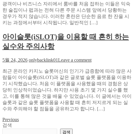
광객이나 비즈니스 자리에서 룸바를 처음 접하는 이들은 익숙
바
축
한 술집이나 펍과는 전혀 다른 주문 시스템 앞에서 당황하는
첫
구
경우가 적지 않습니다. 이러한 혼란은 단순한 음료 한 잔을 시
방
중
키는 과정에서부터 시작됩니다. 일반적인 […]
문,
계
음
득
아이슬롯(iSLOT)을 이용할 때 흔히 하는
료
점
주
리
실수와 주의사항
문
듬
실
에
on
5월 24, 2026
onlybacklink01
Leave a comment
패
상
아
가
품
최근 온라인 카지노 슬롯머신의 인기가 급증함에 따라 많은 사
이
만
등
람들이 아이슬롯(iSLOT)과 같은 글로벌 슬롯 플랫폼을 이용하
슬
든
록
기 시작했습니다. 처음 이 플랫폼을 사용했을 때의 경험은 상
롯
교
타
당히 인상적이었습니다. 하지만 사용 초기 몇 가지 실수를 했
(iSLOT)
훈:
이
을
고, 이를 통해 많은 것을 배울 수 있었습니다. 이 글에서는 아이
오
밍
이
슬롯과 같은 슬롯 플랫폼을 사용할 때 흔히 저지르게 되는 실
션
을
용
수와 주의해야 할 점들을 공유하고자 합니다. […]
룸
맞
할
사
춘
Previous
글
때
이
실
검색
흔
탐
트
험
검색
히